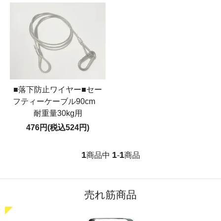
■落下防止ワイヤー■セー
フティーケーブル90cm
耐重量30kg用
476円(税込524円)
1
1
1
商品中
-
商品
売れ筋商品